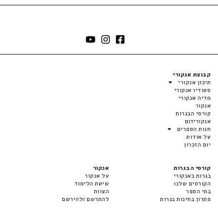
קבוצת אנקורי
תיכון אנקורי
סטודיו אנקורי
מדיה אנקורי
אנקור
קורסי הבגרות
אנקוריזום
חנות הספרים
על אודות
יום הזכרון
קורסי הבגרות
אנקור
בגרות באנקורי
על אנקור
הקורסים שלנו
שיטת הלימוד
בתי הספר
הצוות
פתרון בחינות בגרות
להתרשם ולהירשם