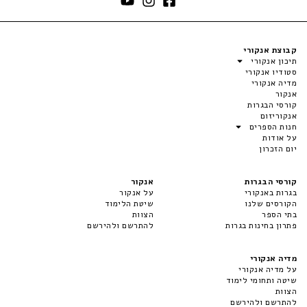
קבוצת אנקורי
תיכון אנקורי
סטודיו אנקורי
מדיה אנקורי
אנקור
קורסי הבגרות
אנקוריזום
חנות הספרים
על אודות
יום הזכרון
קורסי הבגרות
אנקור
בגרות באנקורי
על אנקור
הקורסים שלנו
שיטת הלימוד
בתי הספר
הצוות
פתרון בחינות בגרות
להתרשם ולהירשם
מדיה אנקורי
על מדיה אנקורי
שיטה ותחומי לימוד
הצוות
להתרשם ולהירשם