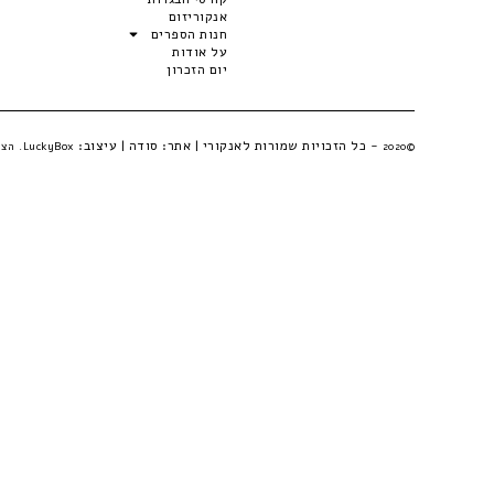
אנקוריזום
חנות הספרים
על אודות
יום הזכרון
- כל הזכויות שמורות לאנקורי | אתר:
סודה
| עיצוב:
©2020
LuckyBox. הצהרת פרטיות