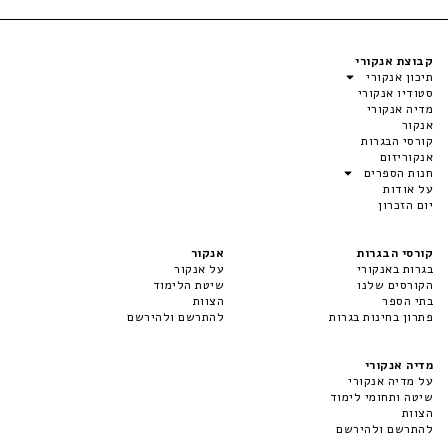
קבוצת אנקורי
תיכון אנקורי
סטודיו אנקורי
מדיה אנקורי
אנקור
קורסי הבגרות
אנקוריזום
חנות הספרים
על אודות
יום הזכרון
קורסי הבגרות
אנקור
בגרות באנקורי
על אנקור
הקורסים שלנו
שיטת הלימוד
בתי הספר
הצוות
פתרון בחינות בגרות
להתרשם ולהירשם
מדיה אנקורי
על מדיה אנקורי
שיטה ותחומי לימוד
הצוות
להתרשם ולהירשם