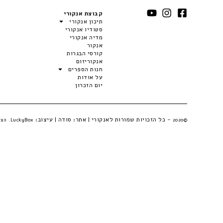
קבוצת אנקורי
תיכון אנקורי
סטודיו אנקורי
מדיה אנקורי
אנקור
קורסי הבגרות
אנקוריזום
חנות הספרים
על אודות
יום הזכרון
- כל הזכויות שמורות לאנקורי | אתר:
סודה
| עיצוב:
©2020
LuckyBox. הצהרת פרטיות