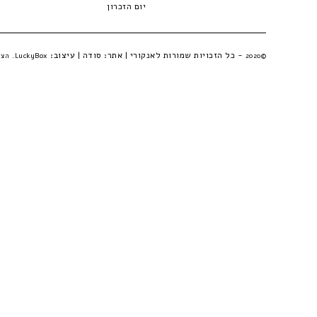
יום הזכרון
- כל הזכויות שמורות לאנקורי | אתר:
סודה
| עיצוב:
©2020
LuckyBox. הצהרת פרטיות