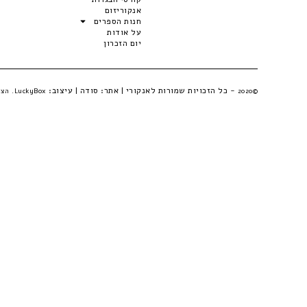
אנקוריזום
חנות הספרים
על אודות
יום הזכרון
- כל הזכויות שמורות לאנקורי | אתר:
סודה
| עיצוב:
©2020
LuckyBox. הצהרת פרטיות