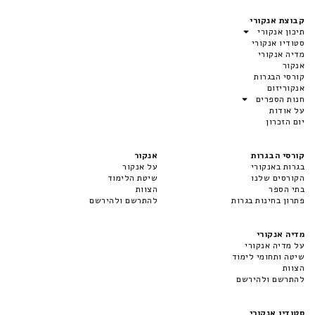
קבוצת אנקורי
תיכון אנקורי
סטודיו אנקורי
מדיה אנקורי
אנקור
קורסי הבגרות
אנקוריזום
חנות הספרים
על אודות
יום הזכרון
קורסי הבגרות
אנקור
בגרות באנקורי
על אנקור
הקורסים שלנו
שיטת הלימוד
בתי הספר
הצוות
פתרון בחינות בגרות
להתרשם ולהירשם
מדיה אנקורי
על מדיה אנקורי
שיטה ותחומי לימוד
הצוות
להתרשם ולהירשם
סטודיו אנקורי