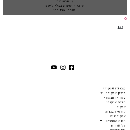
4 סרטונים
1:52:51 שעות בפלייליסט
מורה: ארז כהן
0
נגן
קבוצת אנקורי
תיכון אנקורי
סטודיו אנקורי
מדיה אנקורי
אנקור
קורסי הבגרות
אנקוריזום
חנות הספרים
על אודות
יום הזכרון