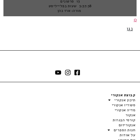
13 סרטונים
5:37:38 שעות בפלייליסט
מורה: ארז כהן
0
נגן
קבוצת אנקורי
תיכון אנקורי
סטודיו אנקורי
מדיה אנקורי
אנקור
קורסי הבגרות
אנקוריזום
חנות הספרים
על אודות
יום הזכרון