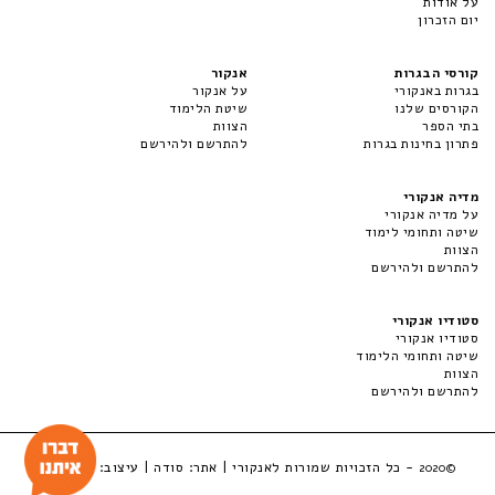
על אודות
יום הזכרון
קורסי הבגרות
אנקור
בגרות באנקורי
על אנקור
הקורסים שלנו
שיטת הלימוד
בתי הספר
הצוות
פתרון בחינות בגרות
להתרשם ולהירשם
מדיה אנקורי
על מדיה אנקורי
שיטה ותחומי לימוד
הצוות
להתרשם ולהירשם
סטודיו אנקורי
סטודיו אנקורי
שיטה ותחומי הלימוד
הצוות
להתרשם ולהירשם
- כל הזכויות שמורות לאנקורי | אתר:
סודה
| עיצוב:
LuckyBox
©2020