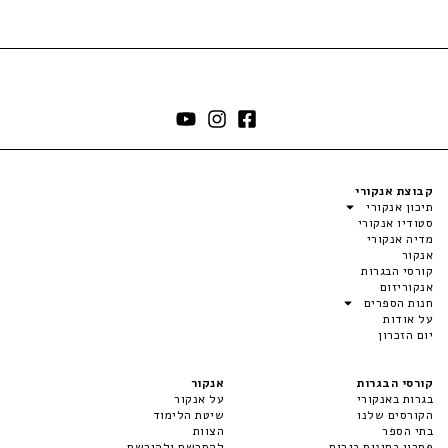
קבוצת אנקורי
תיכון אנקורי
סטודיו אנקורי
מדיה אנקורי
אנקור
קורסי הבגרות
אנקוריזום
חנות הספרים
על אודות
יום הזכרון
קורסי הבגרות
אנקור
בגרות באנקורי
על אנקור
הקורסים שלנו
שיטת הלימוד
בתי הספר
הצוות
פתרון בחינות בגרות
להתרשם ולהירשם