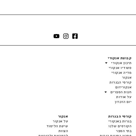
קבוצת אנקורי
תיכון אנקורי
סטודיו אנקורי
מדיה אנקורי
אנקור
קורסי הבגרות
אנקוריזום
חנות הספרים
על אודות
יום הזכרון
קורסי הבגרות
אנקור
בגרות באנקורי
על אנקור
הקורסים שלנו
שיטת הלימוד
בתי הספר
הצוות
פתרון בחינות בגרות
להתרשם ולהירשם