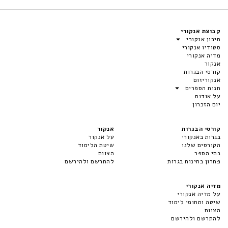
קבוצת אנקורי
תיכון אנקורי
סטודיו אנקורי
מדיה אנקורי
אנקור
קורסי הבגרות
אנקוריזום
חנות הספרים
על אודות
יום הזכרון
קורסי הבגרות
אנקור
בגרות באנקורי
על אנקור
הקורסים שלנו
שיטת הלימוד
בתי הספר
הצוות
פתרון בחינות בגרות
להתרשם ולהירשם
מדיה אנקורי
על מדיה אנקורי
שיטה ותחומי לימוד
הצוות
להתרשם ולהירשם