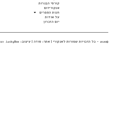
קורסי הבגרות
אנקוריזום
חנות הספרים
על אודות
יום הזכרון
- כל הזכויות שמורות לאנקורי | אתר:
סודה
| עיצוב:
©2020
LuckyBox. הצהרת פרטיות