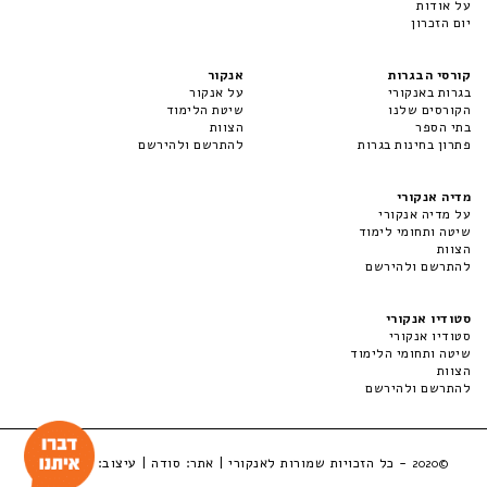
על אודות
יום הזכרון
קורסי הבגרות
אנקור
בגרות באנקורי
על אנקור
הקורסים שלנו
שיטת הלימוד
בתי הספר
הצוות
פתרון בחינות בגרות
להתרשם ולהירשם
מדיה אנקורי
על מדיה אנקורי
שיטה ותחומי לימוד
הצוות
להתרשם ולהירשם
סטודיו אנקורי
סטודיו אנקורי
שיטה ותחומי הלימוד
הצוות
להתרשם ולהירשם
- כל הזכויות שמורות לאנקורי | אתר:
סודה
| עיצוב:
LuckyBox
©2020