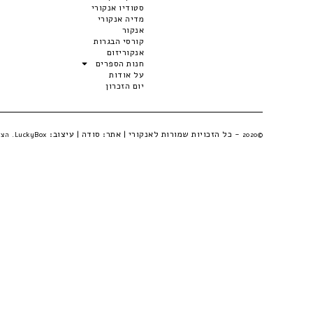
סטודיו אנקורי
מדיה אנקורי
אנקור
קורסי הבגרות
אנקוריזום
חנות הספרים
על אודות
יום הזכרון
- כל הזכויות שמורות לאנקורי | אתר:
סודה
| עיצוב:
©2020
LuckyBox. הצהרת פרטיות