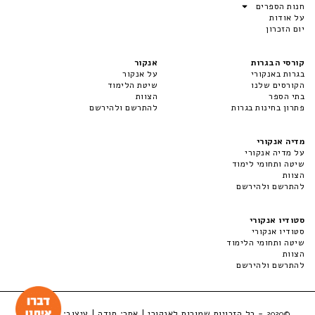
חנות הספרים
על אודות
יום הזכרון
קורסי הבגרות
אנקור
בגרות באנקורי
על אנקור
הקורסים שלנו
שיטת הלימוד
בתי הספר
הצוות
פתרון בחינות בגרות
להתרשם ולהירשם
מדיה אנקורי
על מדיה אנקורי
שיטה ותחומי לימוד
הצוות
להתרשם ולהירשם
סטודיו אנקורי
סטודיו אנקורי
שיטה ותחומי הלימוד
הצוות
להתרשם ולהירשם
- כל הזכויות שמורות לאנקורי | אתר:
סודה
| עיצוב:
LuckyBox
©2020