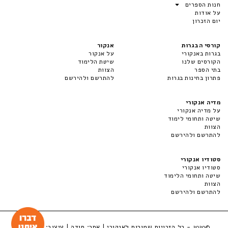
חנות הספרים
על אודות
יום הזכרון
קורסי הבגרות
אנקור
בגרות באנקורי
על אנקור
הקורסים שלנו
שיטת הלימוד
בתי הספר
הצוות
פתרון בחינות בגרות
להתרשם ולהירשם
מדיה אנקורי
על מדיה אנקורי
שיטה ותחומי לימוד
הצוות
להתרשם ולהירשם
סטודיו אנקורי
סטודיו אנקורי
שיטה ותחומי הלימוד
הצוות
להתרשם ולהירשם
- כל הזכויות שמורות לאנקורי | אתר:
סודה
| עיצוב:
LuckyBox
©2020