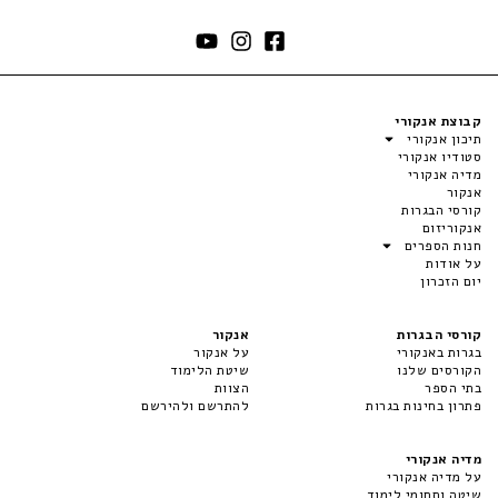
קבוצת אנקורי
תיכון אנקורי
סטודיו אנקורי
מדיה אנקורי
אנקור
קורסי הבגרות
אנקוריזום
חנות הספרים
על אודות
יום הזכרון
קורסי הבגרות
אנקור
בגרות באנקורי
על אנקור
הקורסים שלנו
שיטת הלימוד
בתי הספר
הצוות
פתרון בחינות בגרות
להתרשם ולהירשם
מדיה אנקורי
על מדיה אנקורי
שיטה ותחומי לימוד