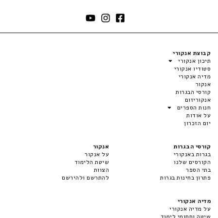
קבוצת אנקורי
תיכון אנקורי
סטודיו אנקורי
מדיה אנקורי
אנקור
קורסי הבגרות
אנקוריזום
חנות הספרים
על אודות
יום הזכרון
קורסי הבגרות
אנקור
בגרות באנקורי
על אנקור
הקורסים שלנו
שיטת הלימוד
בתי הספר
הצוות
פתרון בחינות בגרות
להתרשם ולהירשם
מדיה אנקורי
על מדיה אנקורי
שיטה ותחומי לימוד