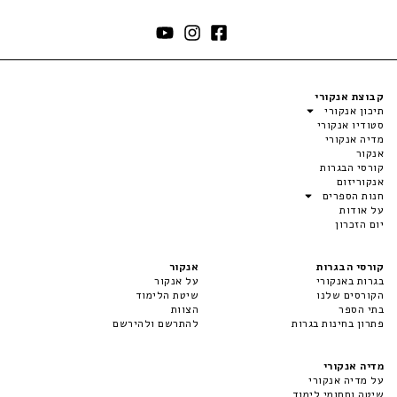
קבוצת אנקורי
תיכון אנקורי
סטודיו אנקורי
מדיה אנקורי
אנקור
קורסי הבגרות
אנקוריזום
חנות הספרים
על אודות
יום הזכרון
קורסי הבגרות
אנקור
בגרות באנקורי
על אנקור
הקורסים שלנו
שיטת הלימוד
בתי הספר
הצוות
פתרון בחינות בגרות
להתרשם ולהירשם
מדיה אנקורי
על מדיה אנקורי
שיטה ותחומי לימוד