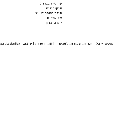
קורסי הבגרות
אנקוריזום
חנות הספרים
על אודות
יום הזכרון
- כל הזכויות שמורות לאנקורי | אתר:
סודה
| עיצוב:
©2020
LuckyBox. הצהרת פרטיות