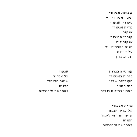
קבוצת אנקורי
תיכון אנקורי
סטודיו אנקורי
מדיה אנקורי
אנקור
קורסי הבגרות
אנקוריזום
חנות הספרים
על אודות
יום הזכרון
קורסי הבגרות
אנקור
בגרות באנקורי
על אנקור
הקורסים שלנו
שיטת הלימוד
בתי הספר
הצוות
פתרון בחינות בגרות
להתרשם ולהירשם
מדיה אנקורי
על מדיה אנקורי
שיטה ותחומי לימוד
הצוות
להתרשם ולהירשם