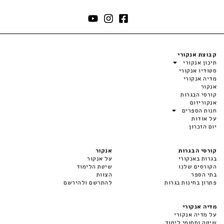
קבוצת אנקורי
תיכון אנקורי
סטודיו אנקורי
מדיה אנקורי
אנקור
קורסי הבגרות
אנקוריזום
חנות הספרים
על אודות
יום הזכרון
קורסי הבגרות
אנקור
בגרות באנקורי
על אנקור
הקורסים שלנו
שיטת הלימוד
בתי הספר
הצוות
פתרון בחינות בגרות
להתרשם ולהירשם
מדיה אנקורי
על מדיה אנקורי
שיטה ותחומי לימוד