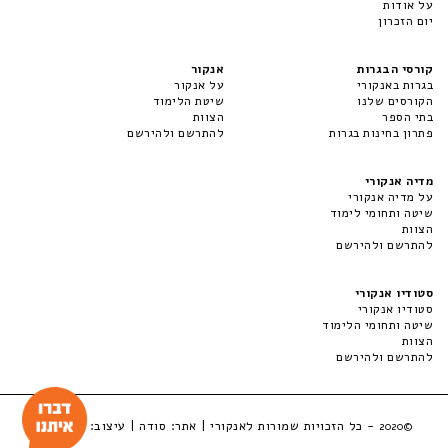
על אודות
יום הזכרון
קורסי הבגרות
אנקור
בגרות באנקורי
על אנקור
הקורסים שלנו
שיטת הלימוד
בתי הספר
הצוות
פתרון בחינות בגרות
להתרשם ולהירשם
מדיה אנקורי
על מדיה אנקורי
שיטה ותחומי לימוד
הצוות
להתרשם ולהירשם
סטודיו אנקורי
סטודיו אנקורי
שיטה ותחומי הלימוד
הצוות
להתרשם ולהירשם
- כל הזכויות שמורות לאנקורי | אתר:
סודה
| עיצוב:
LuckyBox
©2020