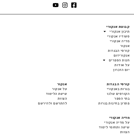
קבוצת אנקורי
תיכון אנקורי
סטודיו אנקורי
מדיה אנקורי
אנקור
קורסי הבגרות
אנקוריזום
חנות הספרים
על אודות
יום הזכרון
קורסי הבגרות
אנקור
בגרות באנקורי
על אנקור
הקורסים שלנו
שיטת הלימוד
בתי הספר
הצוות
פתרון בחינות בגרות
להתרשם ולהירשם
מדיה אנקורי
על מדיה אנקורי
שיטה ותחומי לימוד
הצוות