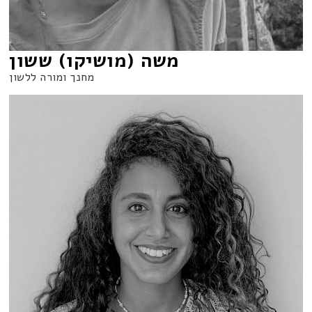
משה (מושיקו) ששון
מחנך ומורה ללשון