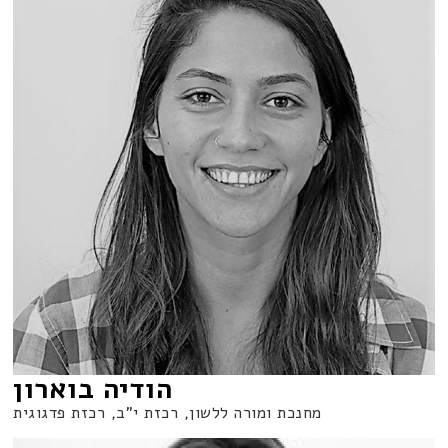
הודיה בוארון
מחנכת ומורה ללשון, רכזת י"ב, רכזת פדגוגית