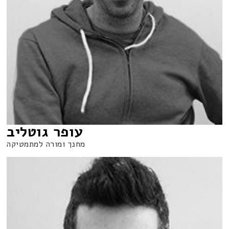
עופר גוטליב
מחנך ומורה למתמטיקה