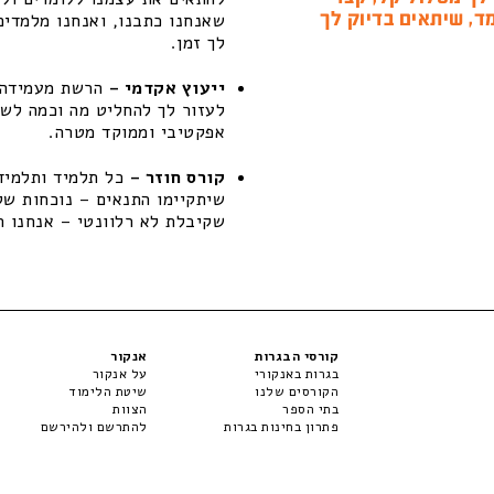
ד, שיתאים בדיוק לך
שאנחנו כתבנו, ואנחנו מלמדים
לך זמן.
ייעוץ אקדמי –
הרשת מעמידה ל
לעזור לך להחליט מה וכמה לשפ
אפקטיבי וממוקד מטרה.
קורס חוזר –
כל תלמיד ותלמידה
שקיבלת לא רלוונטי – אנחנו ת
קורסי הבגרות
אנקור
בגרות באנקורי
על אנקור
הקורסים שלנו
שיטת הלימוד
בתי הספר
הצוות
פתרון בחינות בגרות
להתרשם ולהירשם