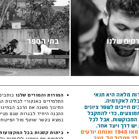
סים שלנו
בתי הספר
ות מלאה היא תנאי
המורות והמורים שלנו
כותבים 
לה לאקדמיה.
התלמידים באנקורי לבחינות הב
ם חייבים לשפר ציונים
החינוך משנה את הרכב הבחינות
מוצעים, כדי להתקבל
ההכנה היחיד לבגרות שגם מגיש 
המבוקשות. אבל לכל
נמצא בקשר שוטף מול הפיקוח ה
יש דרך ויעד אחר.
חנו יודעים
כיתות קטנות בכל המקצועות 
 לך מסלול קל, קצר
להתאים את עצמנו ללומדים ולל