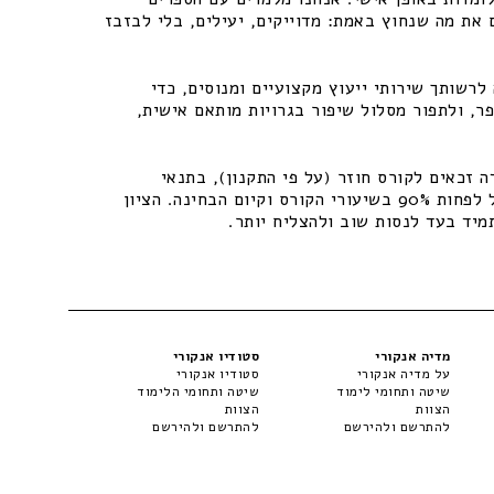
 את מה שנחוץ באמת: מדוייקים, יעילים, בלי לבזבז
רשותך שירותי ייעוץ מקצועיים ומנוסים, כדי
ר, ולתפור מסלול שיפור בגרויות מותאם אישית,
 זכאים לקורס חוזר (על פי התקנון), בתנאי
שיתקיימו התנאים – נוכחות של לפחות 90% בשיעורי הקורס וקיום הבחינה. הציון
מיד בעד לנסות שוב ולהצליח יותר.
מדיה אנקורי
סטודיו אנקורי
על מדיה אנקורי
סטודיו אנקורי
שיטה ותחומי לימוד
שיטה ותחומי הלימוד
הצוות
הצוות
להתרשם ולהירשם
להתרשם ולהירשם