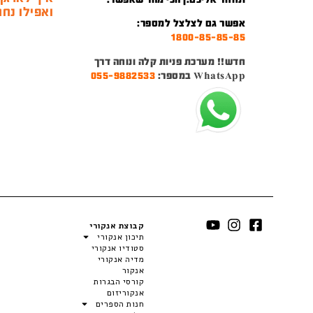
ואפילו נחמ
אפשר גם לצלצל למספר:
1800-85-85-85
חדש!! מערכת פניות קלה ונוחה דרך
WhatsApp במספר:
055-9882533
קבוצת אנקורי
תיכון אנקורי
סטודיו אנקורי
מדיה אנקורי
אנקור
קורסי הבגרות
אנקוריזום
חנות הספרים