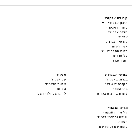
קבוצת אנקורי
תיכון אנקורי
סטודיו אנקורי
מדיה אנקורי
אנקור
קורסי הבגרות
אנקוריזום
חנות הספרים
על אודות
יום הזכרון
קורסי הבגרות
אנקור
בגרות באנקורי
על אנקור
הקורסים שלנו
שיטת הלימוד
בתי הספר
הצוות
פתרון בחינות בגרות
להתרשם ולהירשם
מדיה אנקורי
על מדיה אנקורי
שיטה ותחומי לימוד
הצוות
להתרשם ולהירשם