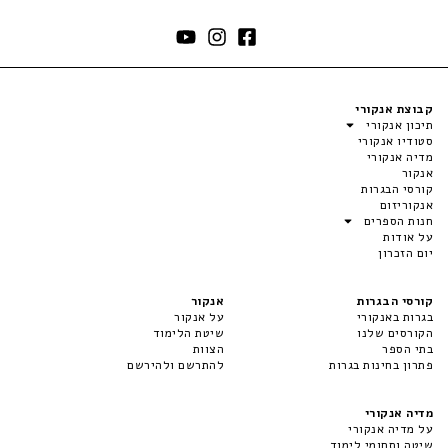
קבוצת אנקורי
תיכון אנקורי
סטודיו אנקורי
מדיה אנקורי
אנקור
קורסי הבגרות
אנקוריזום
חנות הספרים
על אודות
יום הזכרון
קורסי הבגרות
אנקור
בגרות באנקורי
על אנקור
הקורסים שלנו
שיטת הלימוד
בתי הספר
הצוות
פתרון בחינות בגרות
להתרשם ולהירשם
מדיה אנקורי
על מדיה אנקורי
שיטה ותחומי לימוד