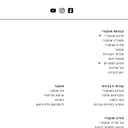
קבוצת אנקורי
תיכון אנקורי
סטודיו אנקורי
מדיה אנקורי
אנקור
קורסי הבגרות
אנקוריזום
חנות הספרים
על אודות
יום הזכרון
קורסי הבגרות
אנקור
בגרות באנקורי
על אנקור
הקורסים שלנו
שיטת הלימוד
בתי הספר
הצוות
פתרון בחינות בגרות
להתרשם ולהירשם
מדיה אנקורי
על מדיה אנקורי
שיטה ותחומי לימוד